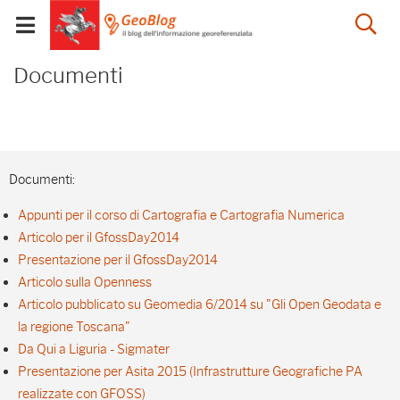
Salta
Salta
Skip to Main Content
Ap
al
al
Visualizza/chiudi
menu
Footer
menu
la
Documenti - GeoBlog
mobile
Documenti
ri
Documenti:
Appunti per il corso di Cartografia e Cartografia Numerica
Articolo per il GfossDay2014
Presentazione per il GfossDay2014
Articolo sulla Openness
Articolo pubblicato su Geomedia 6/2014 su "Gli Open Geodata e
la regione Toscana"
Da Qui a Liguria - Sigmater
Presentazione per Asita 2015 (Infrastrutture Geografiche PA
realizzate con GFOSS)