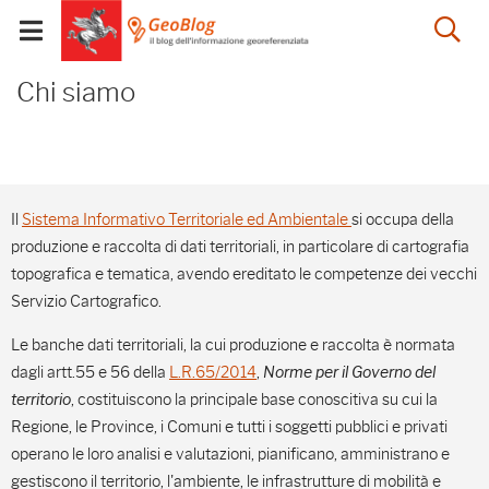
Salta
Salta
Skip to Main Content
Ap
al
al
Visualizza/chiudi
menu
Footer
menu
la
Chi siamo - GeoBlog
mobile
Chi siamo
ri
Il
Sistema Informativo Territoriale ed Ambientale
si occupa della
produzione e raccolta di dati territoriali, in particolare di cartografia
topografica e tematica, avendo ereditato le competenze dei vecchi
Servizio Cartografico.
Le banche dati territoriali, la cui produzione e raccolta è normata
dagli artt.55 e 56 della
L.R.65/2014
,
Norme per il Governo del
territorio
, costituiscono la principale base conoscitiva su cui la
Regione, le Province, i Comuni e tutti i soggetti pubblici e privati
operano le loro analisi e valutazioni, pianificano, amministrano e
gestiscono il territorio, l'ambiente, le infrastrutture di mobilità e