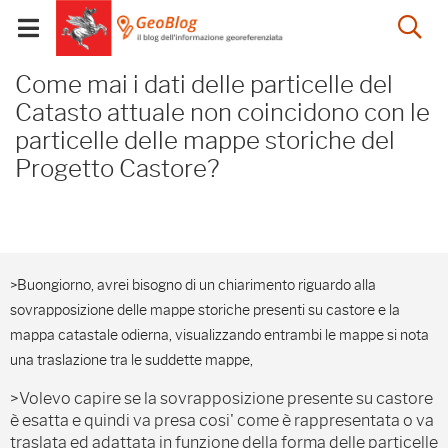
Salta
Salta
Skip to Main Content
Ap
al
al
Visualizza/chiudi
menu
Footer
menu
la
Come mai i dati delle pa
mobile
Come mai i dati delle particelle del
ri
Catasto attuale non coincidono con le
particelle delle mappe storiche del
Progetto Castore?
>Buongiorno, avrei bisogno di un chiarimento riguardo alla
sovrapposizione delle mappe storiche presenti su castore e la
mappa catastale odierna, visualizzando entrambi le mappe si nota
una traslazione tra le suddette mappe,
>Volevo capire se la sovrapposizione presente su castore
è esatta e quindi va presa cosi' come è rappresentata o va
traslata ed adattata in funzione della forma delle particelle