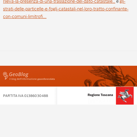
rileva-la-presenza-di-una-traslazione-del-dato-catastale...
e
gli-
strati-delle-particelle-e-fogli-catastali-nel-loro-tratto-confinante-
con-comuni-limitrofi....
PARTITA IVA 01386030488