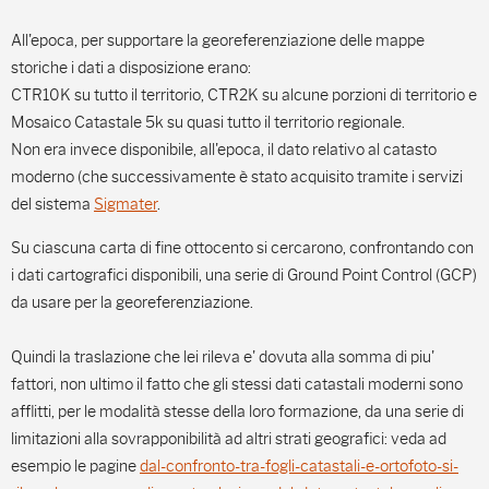
All'epoca, per supportare la georeferenziazione delle mappe
storiche i dati a disposizione erano:
CTR10K su tutto il territorio, CTR2K su alcune porzioni di territorio e
Mosaico Catastale 5k su quasi tutto il territorio regionale.
Non era invece disponibile, all'epoca, il dato relativo al catasto
moderno (che successivamente è stato acquisito tramite i servizi
del sistema
Sigmater
.
Su ciascuna carta di fine ottocento si cercarono, confrontando con
i dati cartografici disponibili, una serie di Ground Point Control (GCP)
da usare per la georeferenziazione.
Quindi la traslazione che lei rileva e' dovuta alla somma di piu'
fattori, non ultimo il fatto che gli stessi dati catastali moderni sono
afflitti, per le modalità stesse della loro formazione, da una serie di
limitazioni alla sovrapponibilità ad altri strati geografici: veda ad
esempio le pagine
dal-confronto-tra-fogli-catastali-e-ortofoto-si-