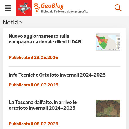
Salta
Salta
Skip to Main Content
Ap
al
al
Visualizza/chiudi
menu
Footer
menu
la
Notizie - GeoBlog
Notizie
mobile
ri
Nuovo aggiornamento sulla
campagna nazionale rilievi LiDAR
Pubblicato il 29.05.2026
Info Tecniche Ortofoto invernali 2024-2025
Pubblicato il 08.07.2025
La Toscana dall’alto: in arrivo le
ortofoto invernali 2024–2025
Pubblicato il 08.07.2025