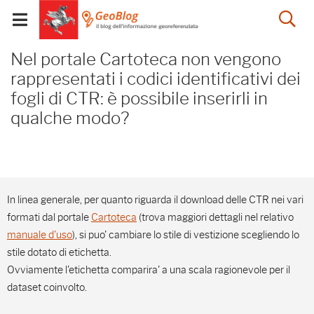
Salta
Salta
Skip to Main Content
Ap
al
al
Visualizza/chiudi
menu
Footer
menu
la
Nel portale Cartoteca non
mobile
Nel portale Cartoteca non vengono
ri
rappresentati i codici identificativi dei
fogli di CTR: è possibile inserirli in
qualche modo?
In linea generale, per quanto riguarda il download delle CTR nei vari
formati dal portale
Cartoteca
(trova maggiori dettagli nel relativo
manuale d'uso
), si puo' cambiare lo stile di vestizione scegliendo lo
stile dotato di etichetta.
Ovviamente l'etichetta comparira' a una scala ragionevole per il
dataset coinvolto.