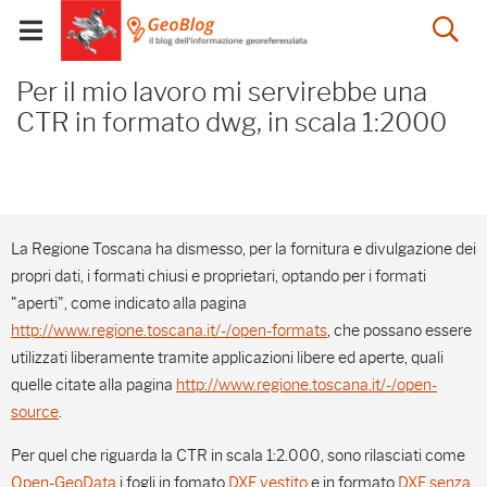
Salta
Salta
Skip to Main Content
Ap
al
al
Visualizza/chiudi
menu
Footer
menu
la
Per il mio lavoro mi ser
mobile
Per il mio lavoro mi servirebbe una
ri
CTR in formato dwg, in scala 1:2000
La Regione Toscana ha dismesso, per la fornitura e divulgazione dei
propri dati, i formati chiusi e proprietari, optando per i formati
"aperti", come indicato alla pagina
http://www.regione.toscana.it/-/open-formats
, che possano essere
utilizzati liberamente tramite applicazioni libere ed aperte, quali
quelle citate alla pagina
http://www.regione.toscana.it/-/open-
source
.
Per quel che riguarda la CTR in scala 1:2.000, sono rilasciati come
Open-GeoData
i fogli in fomato
DXF vestito
e in formato
DXF senza