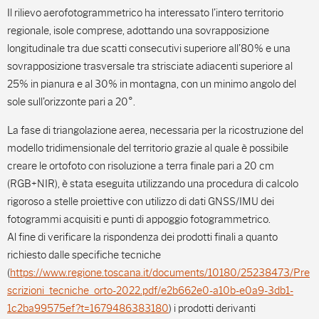
Il rilievo aerofotogrammetrico ha interessato l’intero territorio
regionale, isole comprese, adottando una sovrapposizione
longitudinale tra due scatti consecutivi superiore all’80% e una
sovrapposizione trasversale tra strisciate adiacenti superiore al
25% in pianura e al 30% in montagna, con un minimo angolo del
sole sull’orizzonte pari a 20°.
La fase di triangolazione aerea, necessaria per la ricostruzione del
modello tridimensionale del territorio grazie al quale è possibile
creare le ortofoto con risoluzione a terra finale pari a 20 cm
(RGB+NIR), è stata eseguita utilizzando una procedura di calcolo
rigoroso a stelle proiettive con utilizzo di dati GNSS/IMU dei
fotogrammi acquisiti e punti di appoggio fotogrammetrico.
Al fine di verificare la rispondenza dei prodotti finali a quanto
richiesto dalle specifiche tecniche
(
https://www.regione.toscana.it/documents/10180/25238473/Pre
scrizioni_tecniche_orto-2022.pdf/e2b662e0-a10b-e0a9-3db1-
1c2ba99575ef?t=1679486383180
) i prodotti derivanti