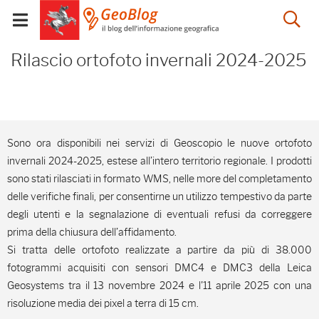
Salta
Salta
Skip to Main Content
Ap
al
al
Visualizza/chiudi
menu
Footer
menu
la
Rilascio ortofoto inver
mobile
Rilascio ortofoto invernali 2024-2025
ri
Sono ora disponibili nei servizi di Geoscopio le nuove ortofoto
invernali 2024-2025, estese all’intero territorio regionale. I prodotti
sono stati rilasciati in formato WMS, nelle more del completamento
delle verifiche finali, per consentirne un utilizzo tempestivo da parte
degli utenti e la segnalazione di eventuali refusi da correggere
prima della chiusura dell’affidamento.
Si tratta delle ortofoto realizzate a partire da più di 38.000
fotogrammi acquisiti con sensori DMC4 e DMC3 della Leica
Geosystems tra il 13 novembre 2024 e l'11 aprile 2025 con una
risoluzione media dei pixel a terra di 15 cm.