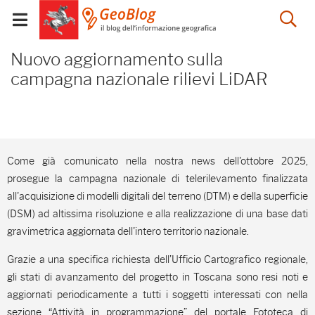
Salta
Salta
Skip to Main Content
Ap
al
al
Visualizza/chiudi
menu
Footer
menu
la
Nuovo aggiornamento su
mobile
Nuovo aggiornamento sulla
ri
campagna nazionale rilievi LiDAR
Come già comunicato nella nostra news dell'ottobre 2025,
prosegue la campagna nazionale di telerilevamento finalizzata
all'acquisizione di modelli digitali del terreno (DTM) e della superficie
(DSM) ad altissima risoluzione e alla realizzazione di una base dati
gravimetrica aggiornata dell'intero territorio nazionale.
Grazie a una specifica richiesta dell’Ufficio Cartografico regionale,
gli stati di avanzamento del progetto in Toscana sono resi noti e
aggiornati periodicamente a tutti i soggetti interessati con nella
sezione “Attività in programmazione” del portale Fototeca di