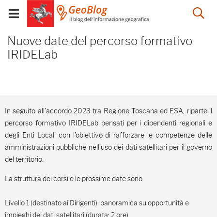
Salta
Salta
Skip to Main Content
Ap
al
al
Visualizza/chiudi
menu
Footer
menu
la
Nuove date del percors
mobile
Nuove date del percorso formativo
ri
IRIDELab
In seguito all’accordo 2023 tra Regione Toscana ed ESA, riparte il
percorso formativo IRIDELab pensati per i dipendenti regionali e
degli Enti Locali con l’obiettivo di rafforzare le competenze delle
amministrazioni pubbliche nell’uso dei dati satellitari per il governo
del territorio.
La struttura dei corsi e le prossime date sono:
Livello 1 (destinato ai Dirigenti): panoramica su opportunità e
impieghi dei dati satellitari (durata: 2 ore).