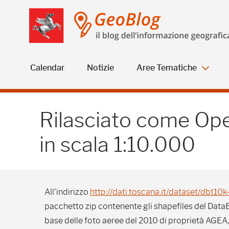
Salta
Salta
Skip to Main Content
al
al
menu
Footer
Calendar
Notizie
Aree Tematiche
Rilasciato come Open Ge
Rilasciato come Op
in scala 1:10.000
All'indirizzo
http://dati.toscana.it/dataset/dbt10k-
pacchetto zip contenente gli shapefiles del DataB
base delle foto aeree del 2010 di proprietà AGEA, r