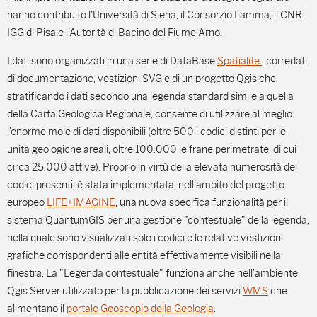
hanno contribuito l'Università di Siena, il Consorzio Lamma, il CNR-
IGG di Pisa e l'Autorità di Bacino del Fiume Arno.
I dati sono organizzati in una serie di DataBase
Spatialite
, corredati
di documentazione, vestizioni SVG e di un progetto Qgis che,
stratificando i dati secondo una legenda standard simile a quella
della Carta Geologica Regionale, consente di utilizzare al meglio
l'enorme mole di dati disponibili (oltre 500 i codici distinti per le
unità geologiche areali, oltre 100.000 le frane perimetrate, di cui
circa 25.000 attive). Proprio in virtù della elevata numerosità dei
codici presenti, è stata implementata, nell'ambito del progetto
europeo
LIFE+IMAGINE
, una nuova specifica funzionalità per il
sistema QuantumGIS per una gestione "contestuale" della legenda,
nella quale sono visualizzati solo i codici e le relative vestizioni
grafiche corrispondenti alle entità effettivamente visibili nella
finestra. La "Legenda contestuale" funziona anche nell'ambiente
Qgis Server utilizzato per la pubblicazione dei servizi
WMS
che
alimentano il
portale Geoscopio della Geologia
.