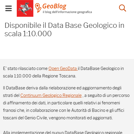
Salta
Salta
Skip to Main Content
Ap
al
al
Visualizza/chiudi
menu
Footer
menu
la
Disponibile il Data Base
mobile
Disponibile il Data Base Geologico in
ri
scala 1:10.000
E' stato rilasciato come
Open GeoData
il DataBase Geologico in
scala 1:10.000 della Regione Toscana.
Il DataBase deriva dalla rielaborazione ed aggiornamento degli
strati del
Continuum Geologico Regionale
, a seguito di un percorso
di affinamento dei dati, in particolare quelli relativi ai fenomeni
franosi che, in collaborazione con le Autorità di Bacino e gli uffici
toscani del Genio Civile, vengono monitorati ed aggiornati.
Alla implementazione del nuovo DataBase Geologico regionale