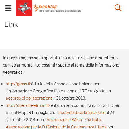
Salta
Salta
Skip to Main Content
Ap
al
al
Visualizza/chiudi
menu
Footer
menu
la
Link - GeoBlog
mobile
Link
ri
In questa pagina sono riportati i link ad altri siti che ci sembrano
particolarmente interessanti rispetto al tema della informazione
geografica.
http://gfoss.it
è il sito della Associazione Italiana per
l'Informazione Geografica Libera, con cui RT ha siglato un
accordo di collaborazione
il 31 ottobre 2013.
http://openstreetmap.it/
è il sito della comunità italiana di Open
Street Map. RT ha siglato un
accordo di collaborazione,
il 24
settembre 2014, con l'
Associazione Wikimedia Italia -
Associazione per la Diffusione della Conoscenza Libera
per