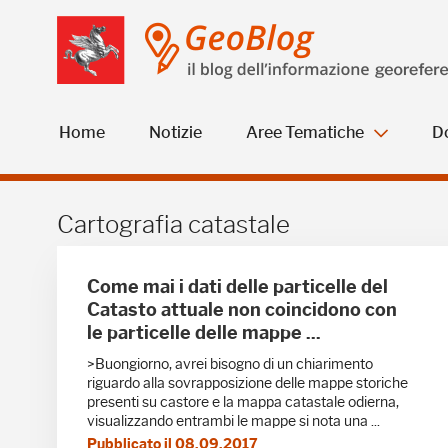
Salta
Salta
Skip to Main Content
al
al
menu
Footer
Home
Notizie
Aree Tematiche
D
Cartografia catastale -
Cartografia catastale
Come mai i dati delle particelle del
Catasto attuale non coincidono con
le particelle delle mappe ...
>Buongiorno, avrei bisogno di un chiarimento
riguardo alla sovrapposizione delle mappe storiche
presenti su castore e la mappa catastale odierna,
visualizzando entrambi le mappe si nota una ...
Pubblicato il 08.09.2017