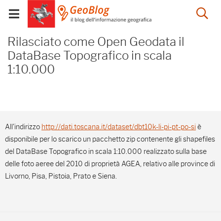
Salta
Salta
Skip to Main Content
Ap
al
al
Visualizza/chiudi
menu
Footer
menu
la
Rilasciato come Open Ge
mobile
Rilasciato come Open Geodata il
ri
DataBase Topografico in scala
1:10.000
All'indirizzo
http://dati.toscana.it/dataset/dbt10k-li-pi-pt-po-si
è
disponibile per lo scarico un pacchetto zip contenente gli shapefiles
del DataBase Topografico in scala 1:10.000 realizzato sulla base
delle foto aeree del 2010 di proprietà AGEA, relativo alle province di
Livorno, Pisa, Pistoia, Prato e Siena.