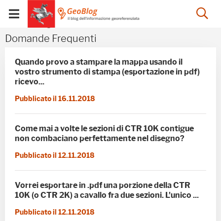
Salta
Salta
Skip to Main Content
Ap
al
al
Visualizza/chiudi
menu
Footer
menu
la
Domande frequenti - G
Domande Frequenti
mobile
ri
Quando provo a stampare la mappa usando il
vostro strumento di stampa (esportazione in pdf)
ricevo...
Pubblicato il 16.11.2018
Come mai a volte le sezioni di CTR 10K contigue
non combaciano perfettamente nel disegno?
Pubblicato il 12.11.2018
Vorrei esportare in .pdf una porzione della CTR
10K (o CTR 2K) a cavallo fra due sezioni. L'unico ...
Pubblicato il 12.11.2018