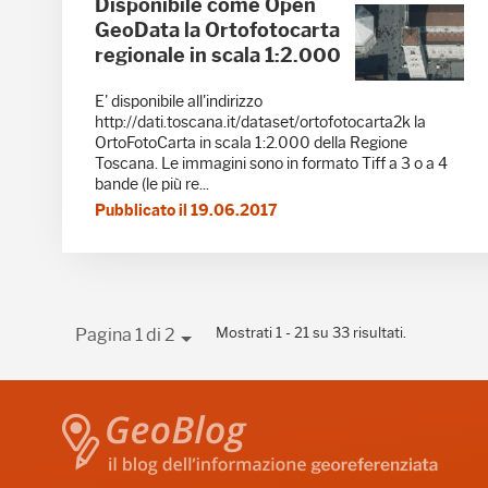
Disponibile come Open
GeoData la Ortofotocarta
regionale in scala 1:2.000
E' disponibile all'indirizzo
http://dati.toscana.it/dataset/ortofotocarta2k la
OrtoFotoCarta in scala 1:2.000 della Regione
Toscana. Le immagini sono in formato Tiff a 3 o a 4
bande (le più re...
Pubblicato il 19.06.2017
Mostrati 1 - 21 su 33 risultati.
Pagina 1 di 2