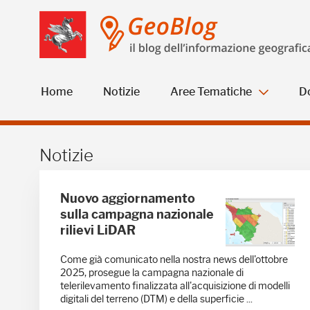
Salta
Salta
Skip to Main Content
al
al
menu
Footer
Home
Notizie
Aree Tematiche
D
Notizie - GeoBlog
Notizie
Nuovo aggiornamento
sulla campagna nazionale
rilievi LiDAR
Come già comunicato nella nostra news dell'ottobre
2025, prosegue la campagna nazionale di
telerilevamento finalizzata all'acquisizione di modelli
digitali del terreno (DTM) e della superficie ...